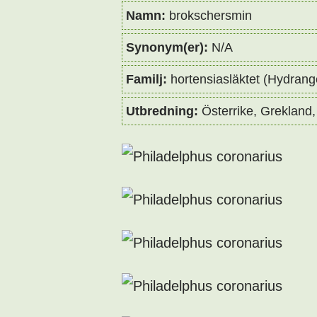
Namn:
brokschersmin
Synonym(er):
N/A
Familj:
hortensiasläktet (Hydran
Utbredning:
Österrike, Grekland, 